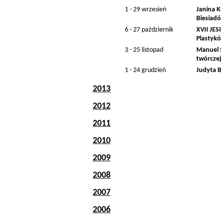
1 - 29 wrzesień
Janina K
Biesiad
6 - 27 październik
XVII JE
Plastykó
3 - 25 listopad
Manuel S
twórcze
1 - 24 grudzień
Judyta B
2013
2012
2011
2010
2009
2008
2007
2006