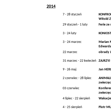
2014
7 - 28 styczeń
KONFRON
Witold Z
29 styczeń - 1 luty
Ferie ze
3 - 24 luty
KONIOST
3 - 24 marzec
Marian M
Edwarda
22 marzec
obrady J
31 marzec - 22 kwiecień
ZAJRZYJ 
9 - 26 maj
Jan HERL
2 czerwiec - 28 lipiec
ANIMALIS
zwierzęc
03 czerwiec
Konfere
zwierzęc
4 lipiec - 22 sierpień
Wakacje
4 - 25 sierpień
Piotr MU